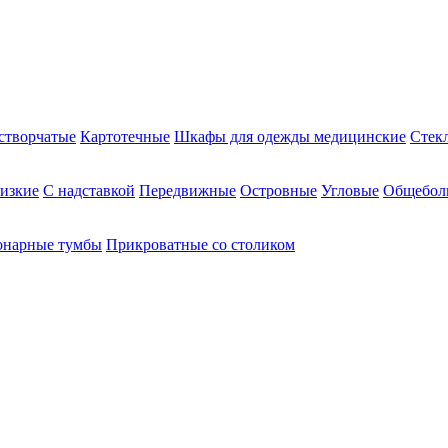
створчатые
Картотечные
Шкафы для одежды медицинские
Стек
изкие
С надставкой
Передвижные
Островные
Угловые
Общебол
онарные тумбы
Прикроватные со столиком