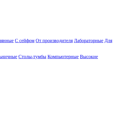
лянные
С сейфом
От производителя
Лабораторные
Для
ьничные
Столы-тумбы
Компьютерные
Высокие