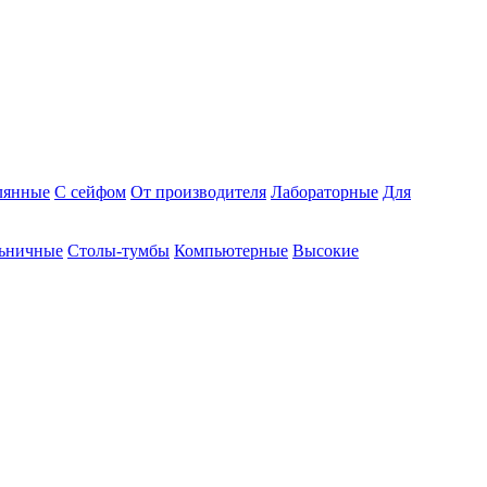
лянные
С сейфом
От производителя
Лабораторные
Для
ьничные
Столы-тумбы
Компьютерные
Высокие