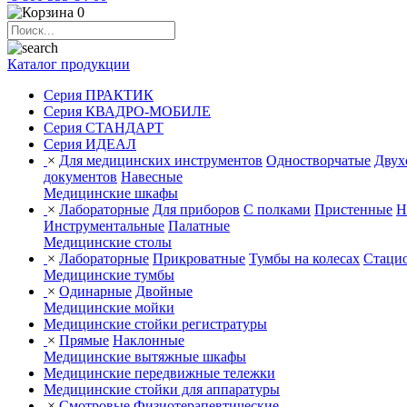
0
Каталог продукции
Серия ПРАКТИК
Серия КВАДРО-МОБИЛЕ
Серия СТАНДАРТ
Серия ИДЕАЛ
×
Для медицинских инструментов
Одностворчатые
Двух
документов
Навесные
Медицинские шкафы
×
Лабораторные
Для приборов
С полками
Пристенные
Н
Инструментальные
Палатные
Медицинские столы
×
Лабораторные
Прикроватные
Тумбы на колесах
Стаци
Медицинские тумбы
×
Одинарные
Двойные
Медицинские мойки
Медицинские стойки регистратуры
×
Прямые
Наклонные
Медицинские вытяжные шкафы
Медицинские передвижные тележки
Медицинские стойки для аппаратуры
×
Смотровые
Физиотерапевтические