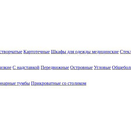
створчатые
Картотечные
Шкафы для одежды медицинские
Стек
изкие
С надставкой
Передвижные
Островные
Угловые
Общебол
онарные тумбы
Прикроватные со столиком