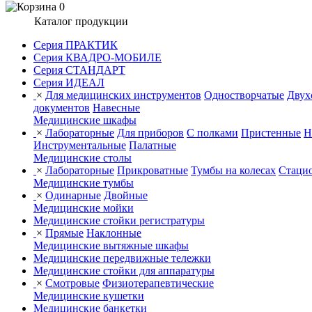
0
Каталог продукции
Серия ПРАКТИК
Серия КВАДРО-МОБИЛЕ
Серия СТАНДАРТ
Серия ИДЕАЛ
×
Для медицинских инструментов
Одностворчатые
Двух
документов
Навесные
Медицинские шкафы
×
Лабораторные
Для приборов
С полками
Пристенные
Н
Инструментальные
Палатные
Медицинские столы
×
Лабораторные
Прикроватные
Тумбы на колесах
Стаци
Медицинские тумбы
×
Одинарные
Двойные
Медицинские мойки
Медицинские стойки регистратуры
×
Прямые
Наклонные
Медицинские вытяжные шкафы
Медицинские передвижные тележки
Медицинские стойки для аппаратуры
×
Смотровые
Физиотерапевтические
Медицинские кушетки
Медицинские банкетки