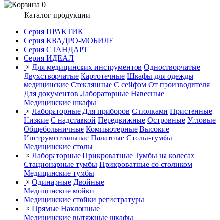
0
Каталог продукции
Серия ПРАКТИК
Серия КВАДРО-МОБИЛЕ
Серия СТАНДАРТ
Серия ИДЕАЛ
×
Для медицинских инструментов
Одностворчатые
Двухстворчатые
Картотечные
Шкафы для одежды
медицинские
Стеклянные
С сейфом
От производителя
Для документов
Лабораторные
Навесные
Медицинские шкафы
×
Лабораторные
Для приборов
С полками
Пристенные
Низкие
С надставкой
Передвижные
Островные
Угловые
Общебольничные
Компьютерные
Высокие
Инструментальные
Палатные
Столы-тумбы
Медицинские столы
×
Лабораторные
Прикроватные
Тумбы на колесах
Стационарные тумбы
Прикроватные со столиком
Медицинские тумбы
×
Одинарные
Двойные
Медицинские мойки
Медицинские стойки регистратуры
×
Прямые
Наклонные
Медицинские вытяжные шкафы