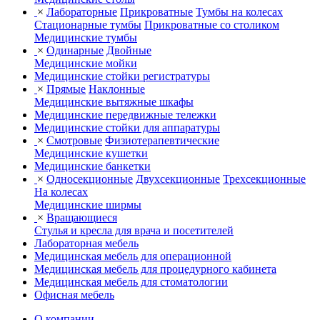
×
Лабораторные
Прикроватные
Тумбы на колесах
Стационарные тумбы
Прикроватные со столиком
Медицинские тумбы
×
Одинарные
Двойные
Медицинские мойки
Медицинские стойки регистратуры
×
Прямые
Наклонные
Медицинские вытяжные шкафы
Медицинские передвижные тележки
Медицинские стойки для аппаратуры
×
Смотровые
Физиотерапевтические
Медицинские кушетки
Медицинские банкетки
×
Односекционные
Двухсекционные
Трехсекционные
На колесах
Медицинские ширмы
×
Вращающиеся
Стулья и кресла для врача и посетителей
Лабораторная мебель
Медицинская мебель для операционной
Медицинская мебель для процедурного кабинета
Медицинская мебель для стоматологии
Офисная мебель
О компании