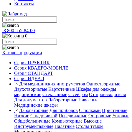
Контакты
8 800 555-84-00
0
Каталог продукции
Серия ПРАКТИК
Серия КВАДРО-МОБИЛЕ
Серия СТАНДАРТ
Серия ИДЕАЛ
×
Для медицинских инструментов
Одностворчатые
Двухстворчатые
Картотечные
Шкафы для одежды
медицинские
Стеклянные
С сейфом
От производителя
Для документов
Лабораторные
Навесные
Медицинские шкафы
×
Лабораторные
Для приборов
С полками
Пристенные
Низкие
С надставкой
Передвижные
Островные
Угловые
Общебольничные
Компьютерные
Высокие
Инструментальные
Палатные
Столы-тумбы
Медицинские столы