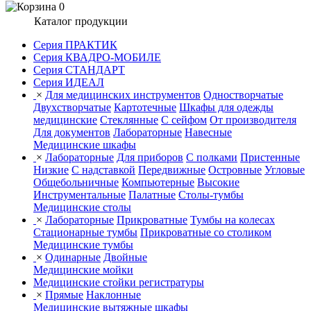
0
Каталог продукции
Серия ПРАКТИК
Серия КВАДРО-МОБИЛЕ
Серия СТАНДАРТ
Серия ИДЕАЛ
×
Для медицинских инструментов
Одностворчатые
Двухстворчатые
Картотечные
Шкафы для одежды
медицинские
Стеклянные
С сейфом
От производителя
Для документов
Лабораторные
Навесные
Медицинские шкафы
×
Лабораторные
Для приборов
С полками
Пристенные
Низкие
С надставкой
Передвижные
Островные
Угловые
Общебольничные
Компьютерные
Высокие
Инструментальные
Палатные
Столы-тумбы
Медицинские столы
×
Лабораторные
Прикроватные
Тумбы на колесах
Стационарные тумбы
Прикроватные со столиком
Медицинские тумбы
×
Одинарные
Двойные
Медицинские мойки
Медицинские стойки регистратуры
×
Прямые
Наклонные
Медицинские вытяжные шкафы