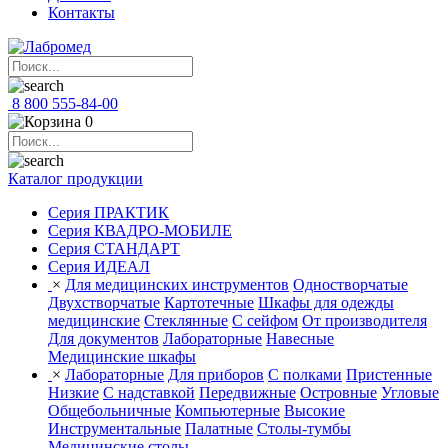
Контакты
8 800 555-84-00
0
Каталог продукции
Серия ПРАКТИК
Серия КВАДРО-МОБИЛЕ
Серия СТАНДАРТ
Серия ИДЕАЛ
×
Для медицинских инструментов
Одностворчатые
Двухстворчатые
Картотечные
Шкафы для одежды
медицинские
Стеклянные
С сейфом
От производителя
Для документов
Лабораторные
Навесные
Медицинские шкафы
×
Лабораторные
Для приборов
С полками
Пристенные
Низкие
С надставкой
Передвижные
Островные
Угловые
Общебольничные
Компьютерные
Высокие
Инструментальные
Палатные
Столы-тумбы
Медицинские столы