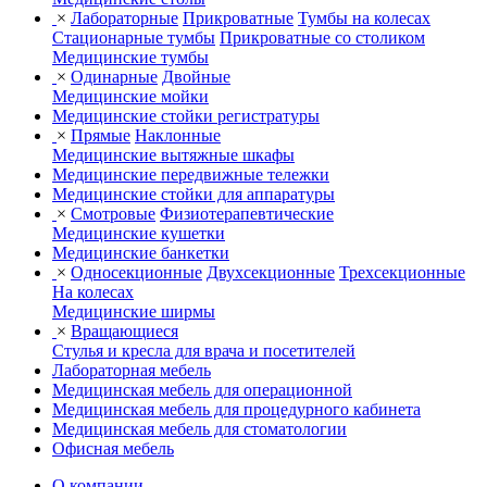
×
Лабораторные
Прикроватные
Тумбы на колесах
Стационарные тумбы
Прикроватные со столиком
Медицинские тумбы
×
Одинарные
Двойные
Медицинские мойки
Медицинские стойки регистратуры
×
Прямые
Наклонные
Медицинские вытяжные шкафы
Медицинские передвижные тележки
Медицинские стойки для аппаратуры
×
Смотровые
Физиотерапевтические
Медицинские кушетки
Медицинские банкетки
×
Односекционные
Двухсекционные
Трехсекционные
На колесах
Медицинские ширмы
×
Вращающиеся
Стулья и кресла для врача и посетителей
Лабораторная мебель
Медицинская мебель для операционной
Медицинская мебель для процедурного кабинета
Медицинская мебель для стоматологии
Офисная мебель
О компании