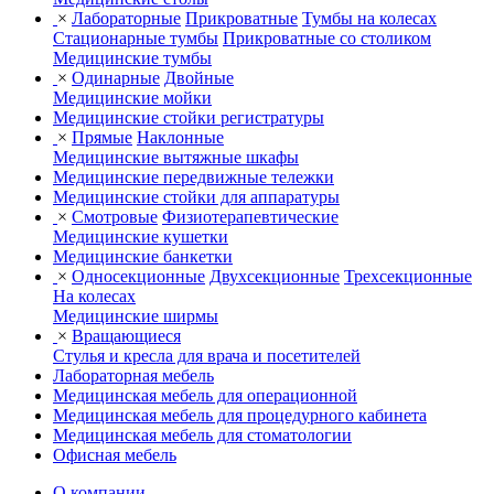
×
Лабораторные
Прикроватные
Тумбы на колесах
Стационарные тумбы
Прикроватные со столиком
Медицинские тумбы
×
Одинарные
Двойные
Медицинские мойки
Медицинские стойки регистратуры
×
Прямые
Наклонные
Медицинские вытяжные шкафы
Медицинские передвижные тележки
Медицинские стойки для аппаратуры
×
Смотровые
Физиотерапевтические
Медицинские кушетки
Медицинские банкетки
×
Односекционные
Двухсекционные
Трехсекционные
На колесах
Медицинские ширмы
×
Вращающиеся
Стулья и кресла для врача и посетителей
Лабораторная мебель
Медицинская мебель для операционной
Медицинская мебель для процедурного кабинета
Медицинская мебель для стоматологии
Офисная мебель
О компании