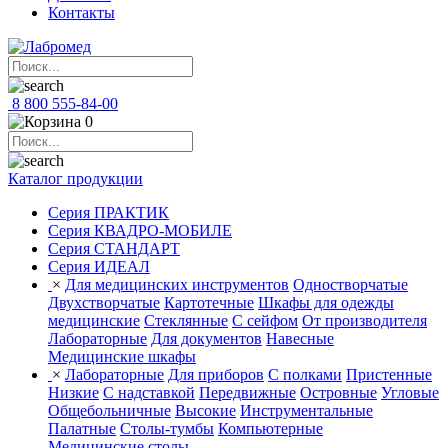
Контакты
8 800 555-84-00
0
Каталог продукции
Серия ПРАКТИК
Серия КВАДРО-МОБИЛЕ
Серия СТАНДАРТ
Серия ИДЕАЛ
×
Для медицинских инструментов
Одностворчатые
Двухстворчатые
Картотечные
Шкафы для одежды
медицинские
Стеклянные
С сейфом
От производителя
Лабораторные
Для документов
Навесные
Медицинские шкафы
×
Лабораторные
Для приборов
С полками
Пристенные
Низкие
С надставкой
Передвижные
Островные
Угловые
Общебольничные
Высокие
Инструментальные
Палатные
Столы-тумбы
Компьютерные
Медицинские столы