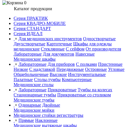
0
Каталог продукции
Серия ПРАКТИК
Серия КВАДРО-МОБИЛЕ
Серия СТАНДАРТ
Серия ИДЕАЛ
×
Для медицинских инструментов
Одностворчатые
Двухстворчатые
Картотечные
Шкафы для одежды
медицинские
Стеклянные
С сейфом
От производителя
Лабораторные
Для документов
Навесные
Медицинские шкафы
×
Лабораторные
Для приборов
С полками
Пристенные
Низкие
С надставкой
Передвижные
Островные
Угловые
Общебольничные
Высокие
Инструментальные
Палатные
Столы-тумбы
Компьютерные
Медицинские столы
×
Лабораторные
Прикроватные
Тумбы на колесах
Стационарные тумбы
Прикроватные со столиком
Медицинские тумбы
×
Одинарные
Двойные
Медицинские мойки
Медицинские стойки регистратуры
×
Прямые
Наклонные
Медицинские вытяжные шкафы