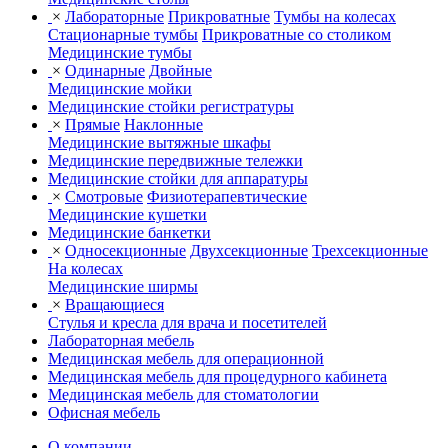
×
Лабораторные
Прикроватные
Тумбы на колесах
Стационарные тумбы
Прикроватные со столиком
Медицинские тумбы
×
Одинарные
Двойные
Медицинские мойки
Медицинские стойки регистратуры
×
Прямые
Наклонные
Медицинские вытяжные шкафы
Медицинские передвижные тележки
Медицинские стойки для аппаратуры
×
Смотровые
Физиотерапевтические
Медицинские кушетки
Медицинские банкетки
×
Односекционные
Двухсекционные
Трехсекционные
На колесах
Медицинские ширмы
×
Вращающиеся
Стулья и кресла для врача и посетителей
Лабораторная мебель
Медицинская мебель для операционной
Медицинская мебель для процедурного кабинета
Медицинская мебель для стоматологии
Офисная мебель
О компании