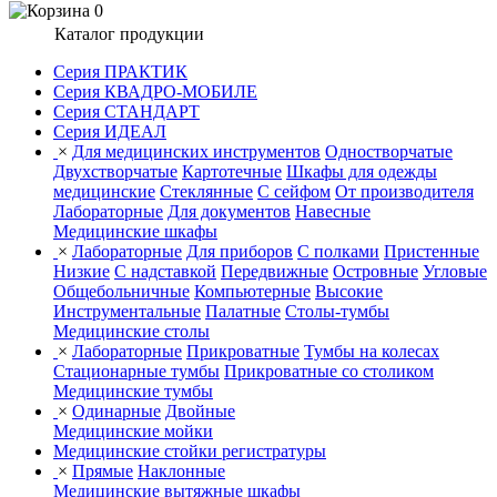
0
Каталог продукции
Серия ПРАКТИК
Серия КВАДРО-МОБИЛЕ
Серия СТАНДАРТ
Серия ИДЕАЛ
×
Для медицинских инструментов
Одностворчатые
Двухстворчатые
Картотечные
Шкафы для одежды
медицинские
Стеклянные
С сейфом
От производителя
Лабораторные
Для документов
Навесные
Медицинские шкафы
×
Лабораторные
Для приборов
С полками
Пристенные
Низкие
С надставкой
Передвижные
Островные
Угловые
Общебольничные
Компьютерные
Высокие
Инструментальные
Палатные
Столы-тумбы
Медицинские столы
×
Лабораторные
Прикроватные
Тумбы на колесах
Стационарные тумбы
Прикроватные со столиком
Медицинские тумбы
×
Одинарные
Двойные
Медицинские мойки
Медицинские стойки регистратуры
×
Прямые
Наклонные
Медицинские вытяжные шкафы