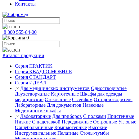
Контакты
8 800 555-84-00
0
Каталог продукции
Серия ПРАКТИК
Серия КВАДРО-МОБИЛЕ
Серия СТАНДАРТ
Серия ИДЕАЛ
×
Для медицинских инструментов
Одностворчатые
Двухстворчатые
Картотечные
Шкафы для одежды
медицинские
Стеклянные
С сейфом
От производителя
Лабораторные
Для документов
Навесные
Медицинские шкафы
×
Лабораторные
Для приборов
С полками
Пристенные
Низкие
С надставкой
Передвижные
Островные
Угловые
Общебольничные
Компьютерные
Высокие
Инструментальные
Палатные
Столы-тумбы
Медицинские столы