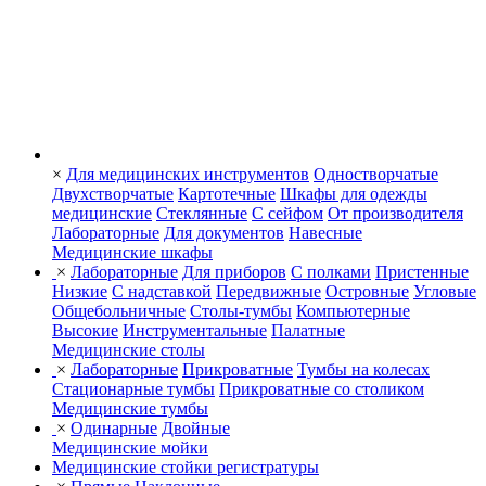
×
Для медицинских инструментов
Одностворчатые
Двухстворчатые
Картотечные
Шкафы для одежды
медицинские
Стеклянные
С сейфом
От производителя
Лабораторные
Для документов
Навесные
Медицинские шкафы
×
Лабораторные
Для приборов
С полками
Пристенные
Низкие
С надставкой
Передвижные
Островные
Угловые
Общебольничные
Столы-тумбы
Компьютерные
Высокие
Инструментальные
Палатные
Медицинские столы
×
Лабораторные
Прикроватные
Тумбы на колесах
Стационарные тумбы
Прикроватные со столиком
Медицинские тумбы
×
Одинарные
Двойные
Медицинские мойки
Медицинские стойки регистратуры