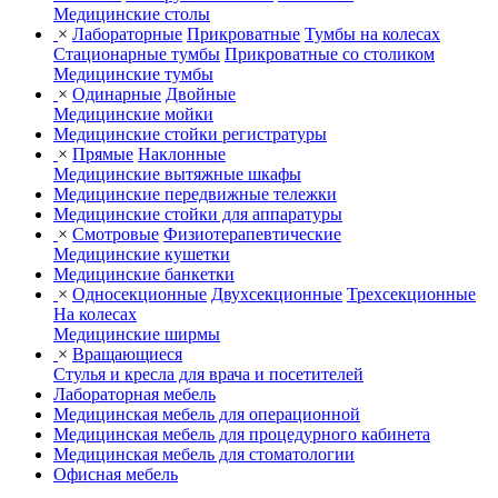
Медицинские столы
×
Лабораторные
Прикроватные
Тумбы на колесах
Стационарные тумбы
Прикроватные со столиком
Медицинские тумбы
×
Одинарные
Двойные
Медицинские мойки
Медицинские стойки регистратуры
×
Прямые
Наклонные
Медицинские вытяжные шкафы
Медицинские передвижные тележки
Медицинские стойки для аппаратуры
×
Смотровые
Физиотерапевтические
Медицинские кушетки
Медицинские банкетки
×
Односекционные
Двухсекционные
Трехсекционные
На колесах
Медицинские ширмы
×
Вращающиеся
Стулья и кресла для врача и посетителей
Лабораторная мебель
Медицинская мебель для операционной
Медицинская мебель для процедурного кабинета
Медицинская мебель для стоматологии
Офисная мебель