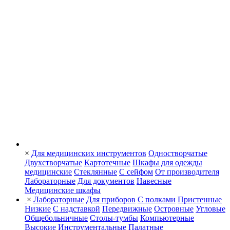
×
Для медицинских инструментов
Одностворчатые
Двухстворчатые
Картотечные
Шкафы для одежды
медицинские
Стеклянные
С сейфом
От производителя
Лабораторные
Для документов
Навесные
Медицинские шкафы
×
Лабораторные
Для приборов
С полками
Пристенные
Низкие
С надставкой
Передвижные
Островные
Угловые
Общебольничные
Столы-тумбы
Компьютерные
Высокие
Инструментальные
Палатные