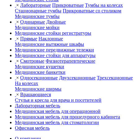
×
Лабораторные
Прикроватные
Тумбы на колесах
Стационарные тумбы
Прикроватные со столиком
Медицинские тумбы
×
Одинарные
Двойные
Медицинские мойки
Медицинские стойки регистратуры
×
Прямые
Наклонные
Медицинские вытяжные шкафы
Медицинские передвижные тележки
Медицинские стойки для аппаратуры
×
Смотровые
Физиотерапевтические
Медицинские кушетки
Медицинские банкетки
×
Односекционные
Двухсекционные
Трехсекционные
На колесах
Медицинские ширмы
×
Вращающиеся
Стулья и кресла для врача и посетителей
Лабораторная мебель
Медицинская мебель для операционной
Медицинская мебель для процедурного кабинета
Медицинская мебель для стоматологии
Офисная мебель
О компании