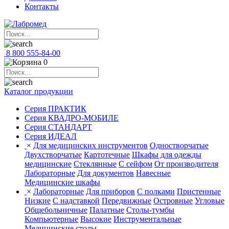
Контакты
8 800 555-84-00
0
Каталог продукции
Серия ПРАКТИК
Серия КВАДРО-МОБИЛЕ
Серия СТАНДАРТ
Серия ИДЕАЛ
×
Для медицинских инструментов
Одностворчатые
Двухстворчатые
Картотечные
Шкафы для одежды
медицинские
Стеклянные
С сейфом
От производителя
Лабораторные
Для документов
Навесные
Медицинские шкафы
×
Лабораторные
Для приборов
С полками
Пристенные
Низкие
С надставкой
Передвижные
Островные
Угловые
Общебольничные
Палатные
Столы-тумбы
Компьютерные
Высокие
Инструментальные
Медицинские столы