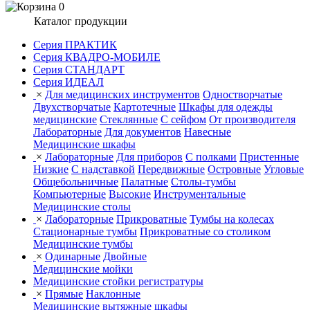
0
Каталог продукции
Серия ПРАКТИК
Серия КВАДРО-МОБИЛЕ
Серия СТАНДАРТ
Серия ИДЕАЛ
×
Для медицинских инструментов
Одностворчатые
Двухстворчатые
Картотечные
Шкафы для одежды
медицинские
Стеклянные
С сейфом
От производителя
Лабораторные
Для документов
Навесные
Медицинские шкафы
×
Лабораторные
Для приборов
С полками
Пристенные
Низкие
С надставкой
Передвижные
Островные
Угловые
Общебольничные
Палатные
Столы-тумбы
Компьютерные
Высокие
Инструментальные
Медицинские столы
×
Лабораторные
Прикроватные
Тумбы на колесах
Стационарные тумбы
Прикроватные со столиком
Медицинские тумбы
×
Одинарные
Двойные
Медицинские мойки
Медицинские стойки регистратуры
×
Прямые
Наклонные
Медицинские вытяжные шкафы