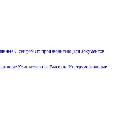
лянные
С сейфом
От производителя
Для документов
ьничные
Компьютерные
Высокие
Инструментальные