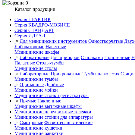
0
Каталог продукции
Серия ПРАКТИК
Серия КВАДРО-МОБИЛЕ
Серия СТАНДАРТ
Серия ИДЕАЛ
×
Для медицинских инструментов
Одностворчатые
Двух
Лабораторные
Навесные
Медицинские шкафы
×
Лабораторные
Для приборов
С полками
Пристенные
Н
Палатные
Столы-тумбы
Медицинские столы
×
Лабораторные
Прикроватные
Тумбы на колесах
Стаци
Медицинские тумбы
×
Одинарные
Двойные
Медицинские мойки
Медицинские стойки регистратуры
×
Прямые
Наклонные
Медицинские вытяжные шкафы
Медицинские передвижные тележки
Медицинские стойки для аппаратуры
×
Смотровые
Физиотерапевтические
Медицинские кушетки
Медицинские банкетки