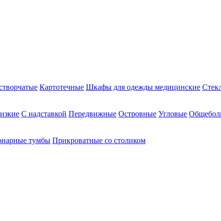
створчатые
Картотечные
Шкафы для одежды медицинские
Стек
изкие
С надставкой
Передвижные
Островные
Угловые
Общебол
онарные тумбы
Прикроватные со столиком