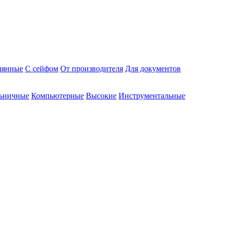
лянные
С сейфом
От производителя
Для документов
ьничные
Компьютерные
Высокие
Инструментальные