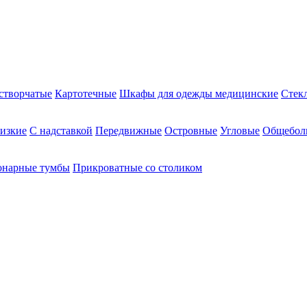
створчатые
Картотечные
Шкафы для одежды медицинские
Стек
изкие
С надставкой
Передвижные
Островные
Угловые
Общебол
онарные тумбы
Прикроватные со столиком