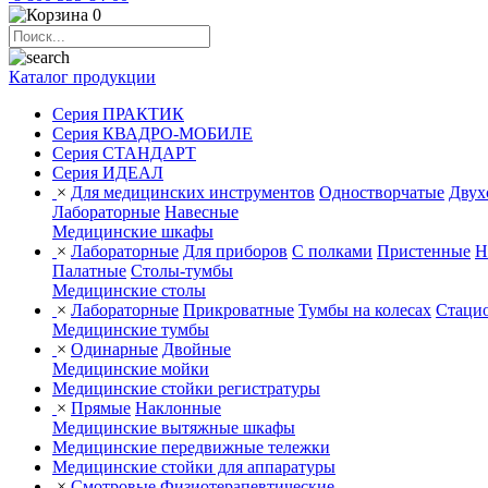
0
Каталог продукции
Серия ПРАКТИК
Серия КВАДРО-МОБИЛЕ
Серия СТАНДАРТ
Серия ИДЕАЛ
×
Для медицинских инструментов
Одностворчатые
Двух
Лабораторные
Навесные
Медицинские шкафы
×
Лабораторные
Для приборов
С полками
Пристенные
Н
Палатные
Столы-тумбы
Медицинские столы
×
Лабораторные
Прикроватные
Тумбы на колесах
Стаци
Медицинские тумбы
×
Одинарные
Двойные
Медицинские мойки
Медицинские стойки регистратуры
×
Прямые
Наклонные
Медицинские вытяжные шкафы
Медицинские передвижные тележки
Медицинские стойки для аппаратуры
×
Смотровые
Физиотерапевтические