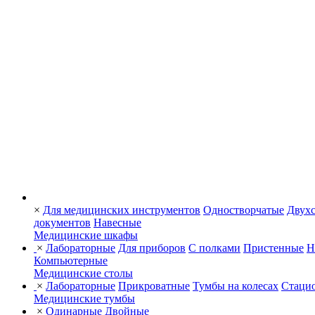
×
Для медицинских инструментов
Одностворчатые
Двухс
документов
Навесные
Медицинские шкафы
×
Лабораторные
Для приборов
С полками
Пристенные
Н
Компьютерные
Медицинские столы
×
Лабораторные
Прикроватные
Тумбы на колесах
Стаци
Медицинские тумбы
×
Одинарные
Двойные