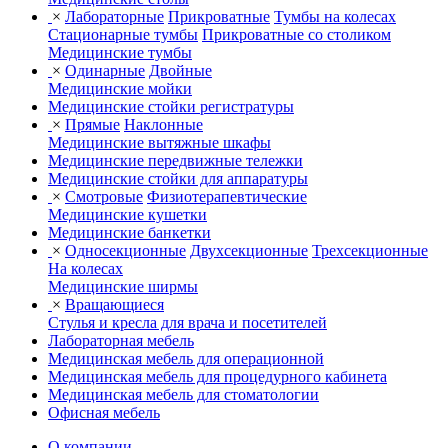
×
Лабораторные
Прикроватные
Тумбы на колесах
Стационарные тумбы
Прикроватные со столиком
Медицинские тумбы
×
Одинарные
Двойные
Медицинские мойки
Медицинские стойки регистратуры
×
Прямые
Наклонные
Медицинские вытяжные шкафы
Медицинские передвижные тележки
Медицинские стойки для аппаратуры
×
Смотровые
Физиотерапевтические
Медицинские кушетки
Медицинские банкетки
×
Односекционные
Двухсекционные
Трехсекционные
На колесах
Медицинские ширмы
×
Вращающиеся
Стулья и кресла для врача и посетителей
Лабораторная мебель
Медицинская мебель для операционной
Медицинская мебель для процедурного кабинета
Медицинская мебель для стоматологии
Офисная мебель
О компании