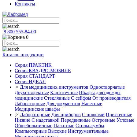
Контакты
8 800 555-84-00
0
Каталог продукции
Серия ПРАКТИК
Серия КВАДРО-МОБИЛЕ
Серия СТАНДАРТ
Серия ИДЕАЛ
×
Для медицинских инструментов
Одностворчатые
Двухстворчатые
Картотечные
Шкафы для одежды
медицинские
Стеклянные
С сейфом
От производителя
Лабораторные
Для документов
Навесные
Медицинские шкафы
×
Лабораторные
Для приборов
С полками
Пристенные
Низкие
С надставкой
Передвижные
Островные
Угловые
Общебольничные
Палатные
Столы-тумбы
Компьютерные
Высокие
Инструментальные
Медицинские столы