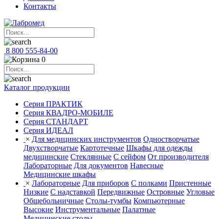
Контакты
8 800 555-84-00
0
Каталог продукции
Серия ПРАКТИК
Серия КВАДРО-МОБИЛЕ
Серия СТАНДАРТ
Серия ИДЕАЛ
×
Для медицинских инструментов
Одностворчатые
Двухстворчатые
Картотечные
Шкафы для одежды
медицинские
Стеклянные
С сейфом
От производителя
Лабораторные
Для документов
Навесные
Медицинские шкафы
×
Лабораторные
Для приборов
С полками
Пристенные
Низкие
С надставкой
Передвижные
Островные
Угловые
Общебольничные
Столы-тумбы
Компьютерные
Высокие
Инструментальные
Палатные
Медицинские столы