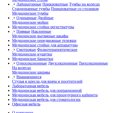
×
Лабораторные
Прикроватные
Тумбы на колесах
Стационарные тумбы
Прикроватные со столиком
Медицинские тумбы
×
Одинарные
Двойные
Медицинские мойки
Медицинские стойки регистратуры
×
Прямые
Наклонные
Медицинские вытяжные шкафы
Медицинские передвижные тележки
Медицинские стойки для аппаратуры
×
Смотровые
Физиотерапевтические
Медицинские кушетки
Медицинские банкетки
×
Односекционные
Двухсекционные
Трехсекционные
На колесах
Медицинские ширмы
×
Вращающиеся
Стулья и кресла для врача и посетителей
Лабораторная мебель
Медицинская мебель для операционной
Медицинская мебель для процедурного кабинета
Медицинская мебель для стоматологии
Офисная мебель
О компании