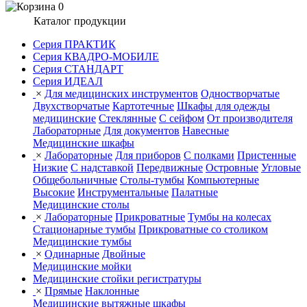
0
Каталог продукции
Серия ПРАКТИК
Серия КВАДРО-МОБИЛЕ
Серия СТАНДАРТ
Серия ИДЕАЛ
×
Для медицинских инструментов
Одностворчатые
Двухстворчатые
Картотечные
Шкафы для одежды
медицинские
Стеклянные
С сейфом
От производителя
Лабораторные
Для документов
Навесные
Медицинские шкафы
×
Лабораторные
Для приборов
С полками
Пристенные
Низкие
С надставкой
Передвижные
Островные
Угловые
Общебольничные
Столы-тумбы
Компьютерные
Высокие
Инструментальные
Палатные
Медицинские столы
×
Лабораторные
Прикроватные
Тумбы на колесах
Стационарные тумбы
Прикроватные со столиком
Медицинские тумбы
×
Одинарные
Двойные
Медицинские мойки
Медицинские стойки регистратуры
×
Прямые
Наклонные
Медицинские вытяжные шкафы