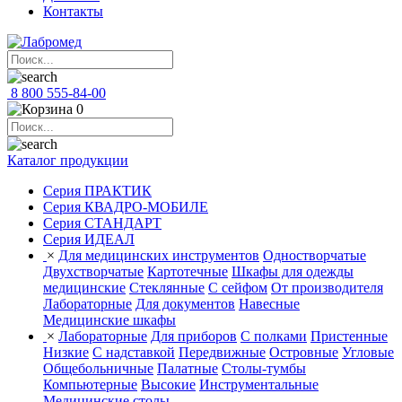
Контакты
8 800 555-84-00
0
Каталог продукции
Серия ПРАКТИК
Серия КВАДРО-МОБИЛЕ
Серия СТАНДАРТ
Серия ИДЕАЛ
×
Для медицинских инструментов
Одностворчатые
Двухстворчатые
Картотечные
Шкафы для одежды
медицинские
Стеклянные
С сейфом
От производителя
Лабораторные
Для документов
Навесные
Медицинские шкафы
×
Лабораторные
Для приборов
С полками
Пристенные
Низкие
С надставкой
Передвижные
Островные
Угловые
Общебольничные
Палатные
Столы-тумбы
Компьютерные
Высокие
Инструментальные
Медицинские столы