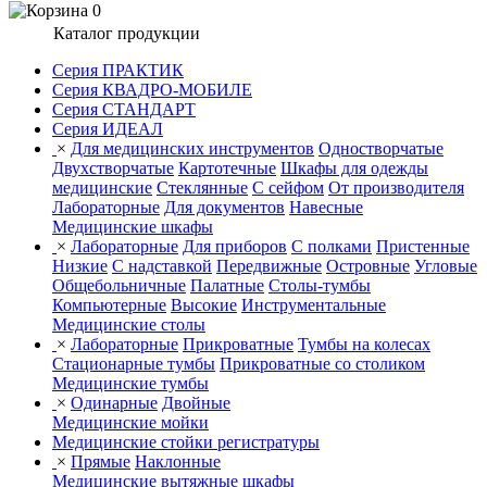
0
Каталог продукции
Серия ПРАКТИК
Серия КВАДРО-МОБИЛЕ
Серия СТАНДАРТ
Серия ИДЕАЛ
×
Для медицинских инструментов
Одностворчатые
Двухстворчатые
Картотечные
Шкафы для одежды
медицинские
Стеклянные
С сейфом
От производителя
Лабораторные
Для документов
Навесные
Медицинские шкафы
×
Лабораторные
Для приборов
С полками
Пристенные
Низкие
С надставкой
Передвижные
Островные
Угловые
Общебольничные
Палатные
Столы-тумбы
Компьютерные
Высокие
Инструментальные
Медицинские столы
×
Лабораторные
Прикроватные
Тумбы на колесах
Стационарные тумбы
Прикроватные со столиком
Медицинские тумбы
×
Одинарные
Двойные
Медицинские мойки
Медицинские стойки регистратуры
×
Прямые
Наклонные
Медицинские вытяжные шкафы