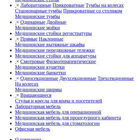
×
Лабораторные
Прикроватные
Тумбы на колесах
Стационарные тумбы
Прикроватные со столиком
Медицинские тумбы
×
Одинарные
Двойные
Медицинские мойки
Медицинские стойки регистратуры
×
Прямые
Наклонные
Медицинские вытяжные шкафы
Медицинские передвижные тележки
Медицинские стойки для аппаратуры
×
Смотровые
Физиотерапевтические
Медицинские кушетки
Медицинские банкетки
×
Односекционные
Двухсекционные
Трехсекционные
На колесах
Медицинские ширмы
×
Вращающиеся
Стулья и кресла для врача и посетителей
Лабораторная мебель
Медицинская мебель для операционной
Медицинская мебель для процедурного кабинета
Медицинская мебель для стоматологии
Офисная мебель
О компании