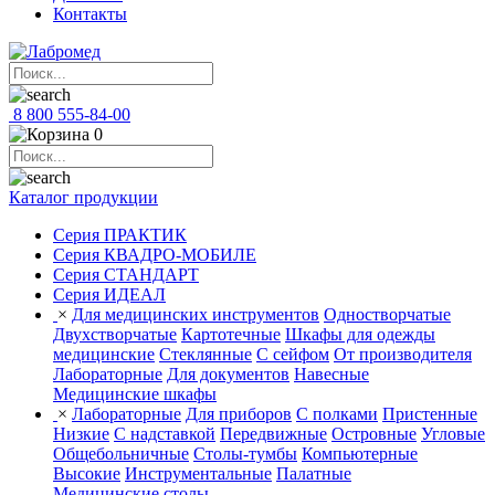
Контакты
8 800 555-84-00
0
Каталог продукции
Серия ПРАКТИК
Серия КВАДРО-МОБИЛЕ
Серия СТАНДАРТ
Серия ИДЕАЛ
×
Для медицинских инструментов
Одностворчатые
Двухстворчатые
Картотечные
Шкафы для одежды
медицинские
Стеклянные
С сейфом
От производителя
Лабораторные
Для документов
Навесные
Медицинские шкафы
×
Лабораторные
Для приборов
С полками
Пристенные
Низкие
С надставкой
Передвижные
Островные
Угловые
Общебольничные
Столы-тумбы
Компьютерные
Высокие
Инструментальные
Палатные
Медицинские столы