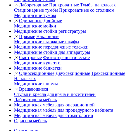
×
Лабораторные
Прикроватные
Тумбы на колесах
Стационарные тумбы
Прикроватные со столиком
Медицинские тумбы
×
Одинарные
Двойные
Медицинские мойки
Медицинские стойки регистратуры
×
Прямые
Наклонные
Медицинские вытяжные шкафы
Медицинские передвижные тележки
Медицинские стойки для аппаратуры
×
Смотровые
Физиотерапевтические
Медицинские кушетки
Медицинские банкетки
×
Односекционные
Двухсекционные
Трехсекционные
На колесах
Медицинские ширмы
×
Вращающиеся
Стулья и кресла для врача и посетителей
Лабораторная мебель
Медицинская мебель для операционной
Медицинская мебель для процедурного кабинета
Медицинская мебель для стоматологии
Офисная мебель
О компании