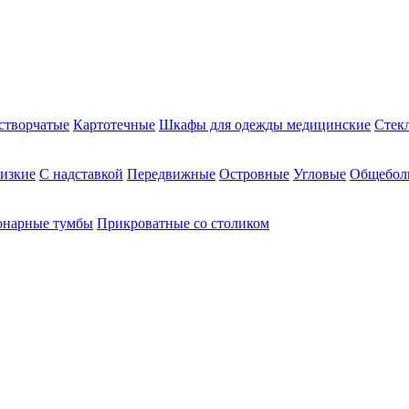
створчатые
Картотечные
Шкафы для одежды медицинские
Стек
изкие
С надставкой
Передвижные
Островные
Угловые
Общебол
онарные тумбы
Прикроватные со столиком