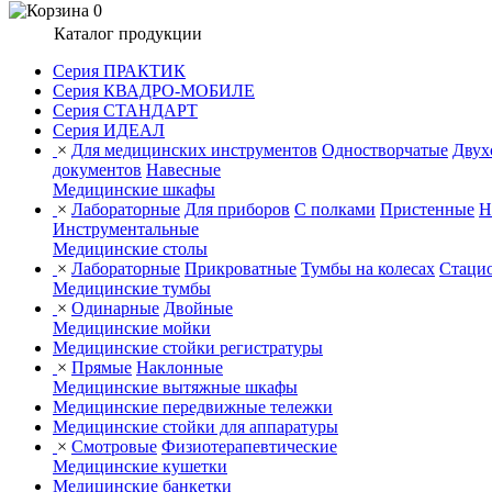
0
Каталог продукции
Серия ПРАКТИК
Серия КВАДРО-МОБИЛЕ
Серия СТАНДАРТ
Серия ИДЕАЛ
×
Для медицинских инструментов
Одностворчатые
Двух
документов
Навесные
Медицинские шкафы
×
Лабораторные
Для приборов
С полками
Пристенные
Н
Инструментальные
Медицинские столы
×
Лабораторные
Прикроватные
Тумбы на колесах
Стаци
Медицинские тумбы
×
Одинарные
Двойные
Медицинские мойки
Медицинские стойки регистратуры
×
Прямые
Наклонные
Медицинские вытяжные шкафы
Медицинские передвижные тележки
Медицинские стойки для аппаратуры
×
Смотровые
Физиотерапевтические
Медицинские кушетки
Медицинские банкетки