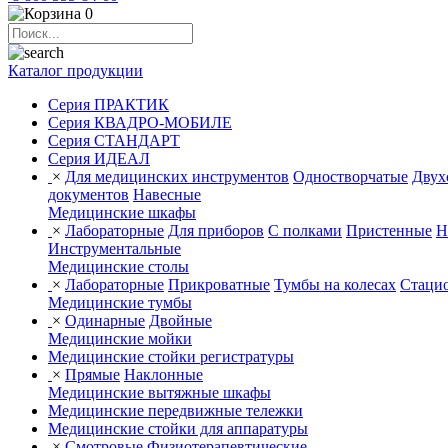
0
Каталог продукции
Серия ПРАКТИК
Серия КВАДРО-МОБИЛЕ
Серия СТАНДАРТ
Серия ИДЕАЛ
×
Для медицинских инструментов
Одностворчатые
Двух
документов
Навесные
Медицинские шкафы
×
Лабораторные
Для приборов
С полками
Пристенные
Н
Инструментальные
Медицинские столы
×
Лабораторные
Прикроватные
Тумбы на колесах
Стаци
Медицинские тумбы
×
Одинарные
Двойные
Медицинские мойки
Медицинские стойки регистратуры
×
Прямые
Наклонные
Медицинские вытяжные шкафы
Медицинские передвижные тележки
Медицинские стойки для аппаратуры
×
Смотровые
Физиотерапевтические