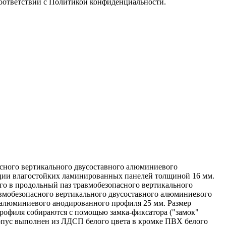
оответствии с
Политикой конфиденциальности
.
асного вертикального двусоставного алюминиевого
ации влагостойких ламинированных панелей толщиной 16 мм.
о в продольный паз травмобезопасного вертикального
вмобезопасного вертикального двусоставного алюминиевого
 алюминиевого анодированного профиля 25 мм. Размер
рофиля собираются с помощью замка-фиксатора ("замок"
рпус выполнен из ЛДСП белого цвета в кромке ПВХ белого