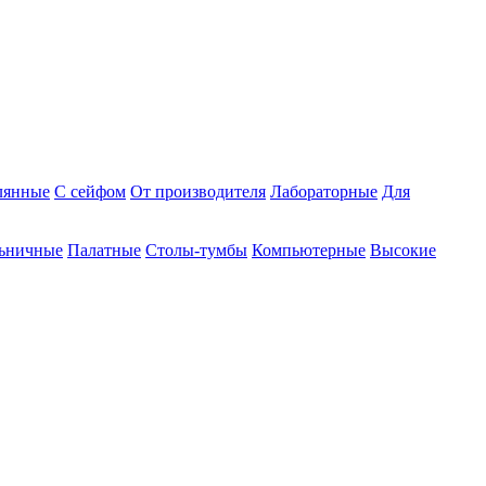
лянные
С сейфом
От производителя
Лабораторные
Для
ьничные
Палатные
Столы-тумбы
Компьютерные
Высокие