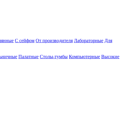
лянные
С сейфом
От производителя
Лабораторные
Для
ьничные
Палатные
Столы-тумбы
Компьютерные
Высокие