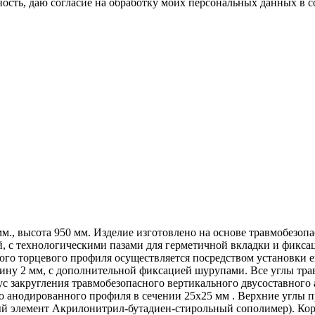
сть, даю согласие на обработку моих персональных данных в с
., высота 950 мм. Изделие изготовлено на основе травмобезоп
й, с технологическими пазами для герметичной вкладки и фикс
о торцевого профиля осуществляется посредством установки ег
ину 2 мм, с дополнительной фиксацией шурупами. Все углы тра
ус закругления травмобезопасного вертикального двусоставного
 анодированного профиля в сечении 25х25 мм . Верхние углы п
ый элемент Акрилонитрил-бутадиен-стирольный сополимер). Ко