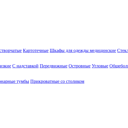
створчатые
Картотечные
Шкафы для одежды медицинские
Стек
изкие
С надставкой
Передвижные
Островные
Угловые
Общебол
онарные тумбы
Прикроватные со столиком