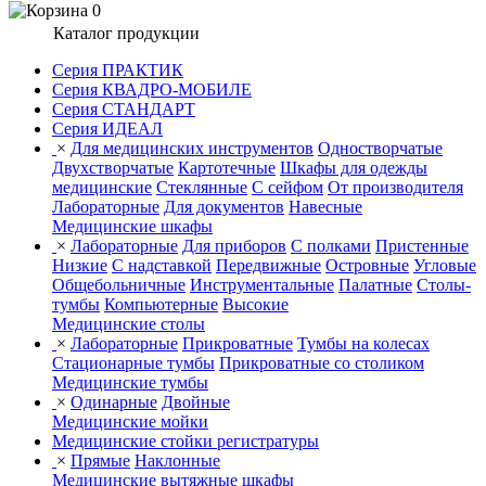
0
Каталог продукции
Серия ПРАКТИК
Серия КВАДРО-МОБИЛЕ
Серия СТАНДАРТ
Серия ИДЕАЛ
×
Для медицинских инструментов
Одностворчатые
Двухстворчатые
Картотечные
Шкафы для одежды
медицинские
Стеклянные
С сейфом
От производителя
Лабораторные
Для документов
Навесные
Медицинские шкафы
×
Лабораторные
Для приборов
С полками
Пристенные
Низкие
С надставкой
Передвижные
Островные
Угловые
Общебольничные
Инструментальные
Палатные
Столы-
тумбы
Компьютерные
Высокие
Медицинские столы
×
Лабораторные
Прикроватные
Тумбы на колесах
Стационарные тумбы
Прикроватные со столиком
Медицинские тумбы
×
Одинарные
Двойные
Медицинские мойки
Медицинские стойки регистратуры
×
Прямые
Наклонные
Медицинские вытяжные шкафы