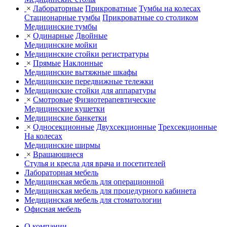
×
Лабораторные
Прикроватные
Тумбы на колесах
Стационарные тумбы
Прикроватные со столиком
Медицинские тумбы
×
Одинарные
Двойные
Медицинские мойки
Медицинские стойки регистратуры
×
Прямые
Наклонные
Медицинские вытяжные шкафы
Медицинские передвижные тележки
Медицинские стойки для аппаратуры
×
Смотровые
Физиотерапевтические
Медицинские кушетки
Медицинские банкетки
×
Односекционные
Двухсекционные
Трехсекционные
На колесах
Медицинские ширмы
×
Вращающиеся
Стулья и кресла для врача и посетителей
Лабораторная мебель
Медицинская мебель для операционной
Медицинская мебель для процедурного кабинета
Медицинская мебель для стоматологии
Офисная мебель
О компании