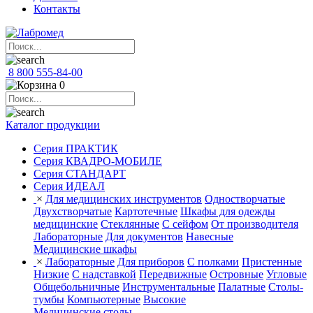
Контакты
8 800 555-84-00
0
Каталог продукции
Серия ПРАКТИК
Серия КВАДРО-МОБИЛЕ
Серия СТАНДАРТ
Серия ИДЕАЛ
×
Для медицинских инструментов
Одностворчатые
Двухстворчатые
Картотечные
Шкафы для одежды
медицинские
Стеклянные
С сейфом
От производителя
Лабораторные
Для документов
Навесные
Медицинские шкафы
×
Лабораторные
Для приборов
С полками
Пристенные
Низкие
С надставкой
Передвижные
Островные
Угловые
Общебольничные
Инструментальные
Палатные
Столы-
тумбы
Компьютерные
Высокие
Медицинские столы