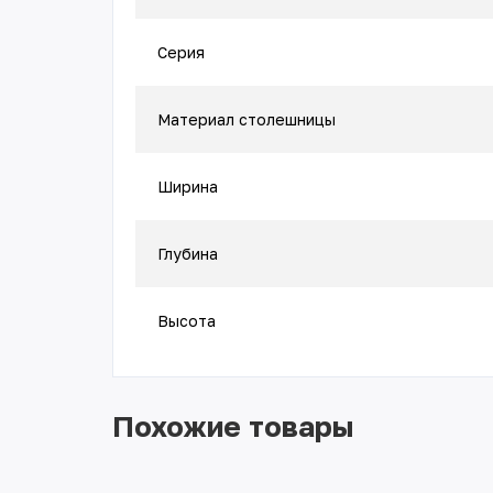
Медицинская мебель
для операционной
Серия
Медицинская мебель
для процедурного
Материал столешницы
кабинета
Медицинская мебель
для стоматологии
Ширина
Офисная мебель
Глубина
Высота
Похожие товары