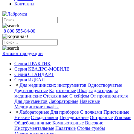
Контакты
8 800 555-84-00
0
Каталог продукции
Серия ПРАКТИК
Серия КВАДРО-МОБИЛЕ
Серия СТАНДАРТ
Серия ИДЕАЛ
×
Для медицинских инструментов
Одностворчатые
Двухстворчатые
Картотечные
Шкафы для одежды
медицинские
Стеклянные
С сейфом
От производителя
Для документов
Лабораторные
Навесные
Медицинские шкафы
×
Лабораторные
Для приборов
С полками
Пристенные
Низкие
С надставкой
Передвижные
Островные
Угловые
Общебольничные
Компьютерные
Высокие
Инструментальные
Палатные
Столы-тумбы
Медицинские столы