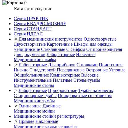
0
Каталог продукции
Серия ПРАКТИК
Серия КВАДРО-МОБИЛЕ
Серия СТАНДАРТ
Серия ИДЕАЛ
×
Для медицинских инструментов
Одностворчатые
Двухстворчатые
Картотечные
Шкафы для одежды
медицинские
Стеклянные
С сейфом
От производителя
Для документов
Лабораторные
Навесные
Медицинские шкафы
×
Лабораторные
Для приборов
С полками
Пристенные
Низкие
С надставкой
Передвижные
Островные
Угловые
Общебольничные
Компьютерные
Высокие
Инструментальные
Палатные
Столы-тумбы
Медицинские столы
×
Лабораторные
Прикроватные
Тумбы на колесах
Стационарные тумбы
Прикроватные со столиком
Медицинские тумбы
×
Одинарные
Двойные
Медицинские мойки
Медицинские стойки регистратуры
×
Прямые
Наклонные
Медицинские вытяжные шкафы