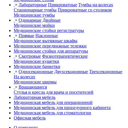
×
Лабораторные
Прикроватные
Тумбы на колесах
Стационарные тумбы
Прикроватные со столиком
Медицинские тумбы
×
Одинарные
Двойные
Медицинские мойки
Медицинские стойки регистратуры
×
Прямые
Наклонные
Медицинские вытяжные шкафы
Медицинские передвижные тележки
Медицинские стойки для аппаратуры
×
Смотровые
Физиотерапевтические
Медицинские кушетки
Медицинские банкетки
×
Односекционные
Двухсекционные
Трехсекционные
На колесах
Медицинские ширмы
×
Вращающиеся
Стулья и кресла для врача и посетителей
Лабораторная мебель
Медицинская мебель для операционной
Медицинская мебель для процедурного кабинета
Медицинская мебель для стоматологии
Офисная мебель
О компании