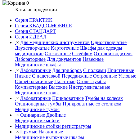
0
Каталог продукции
Серия ПРАКТИК
Серия КВАДРО-МОБИЛЕ
Серия СТАНДАРТ
Серия ИДЕАЛ
×
Для медицинских инструментов
Одностворчатые
Двухстворчатые
Картотечные
Шкафы для одежды
медицинские
Стеклянные
С сейфом
От производителя
Лабораторные
Для документов
Навесные
Медицинские шкафы
×
Лабораторные
Для приборов
С полками
Пристенные
Низкие
С надставкой
Передвижные
Островные
Угловые
Общебольничные
Палатные
Столы-тумбы
Компьютерные
Высокие
Инструментальные
Медицинские столы
×
Лабораторные
Прикроватные
Тумбы на колесах
Стационарные тумбы
Прикроватные со столиком
Медицинские тумбы
×
Одинарные
Двойные
Медицинские мойки
Медицинские стойки регистратуры
×
Прямые
Наклонные
Медицинские вытяжные шкафы