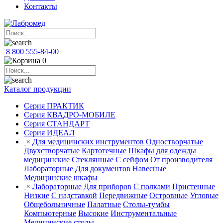
Контакты
8 800 555-84-00
0
Каталог продукции
Серия ПРАКТИК
Серия КВАДРО-МОБИЛЕ
Серия СТАНДАРТ
Серия ИДЕАЛ
×
Для медицинских инструментов
Одностворчатые
Двухстворчатые
Картотечные
Шкафы для одежды
медицинские
Стеклянные
С сейфом
От производителя
Лабораторные
Для документов
Навесные
Медицинские шкафы
×
Лабораторные
Для приборов
С полками
Пристенные
Низкие
С надставкой
Передвижные
Островные
Угловые
Общебольничные
Палатные
Столы-тумбы
Компьютерные
Высокие
Инструментальные
Медицинские столы