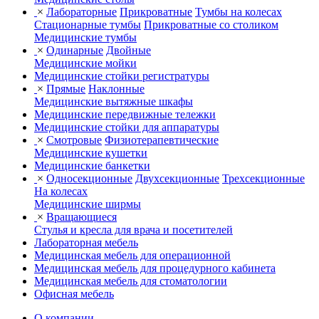
×
Лабораторные
Прикроватные
Тумбы на колесах
Стационарные тумбы
Прикроватные со столиком
Медицинские тумбы
×
Одинарные
Двойные
Медицинские мойки
Медицинские стойки регистратуры
×
Прямые
Наклонные
Медицинские вытяжные шкафы
Медицинские передвижные тележки
Медицинские стойки для аппаратуры
×
Смотровые
Физиотерапевтические
Медицинские кушетки
Медицинские банкетки
×
Односекционные
Двухсекционные
Трехсекционные
На колесах
Медицинские ширмы
×
Вращающиеся
Стулья и кресла для врача и посетителей
Лабораторная мебель
Медицинская мебель для операционной
Медицинская мебель для процедурного кабинета
Медицинская мебель для стоматологии
Офисная мебель
О компании