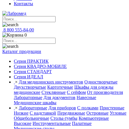
Контакты
8 800 555-84-00
0
Каталог продукции
Серия ПРАКТИК
Серия КВАДРО-МОБИЛЕ
Серия СТАНДАРТ
Серия ИДЕАЛ
×
Для медицинских инструментов
Одностворчатые
Двухстворчатые
Картотечные
Шкафы для одежды
медицинские
Стеклянные
С сейфом
От производителя
Лабораторные
Для документов
Навесные
Медицинские шкафы
×
Лабораторные
Для приборов
С полками
Пристенные
Низкие
С надставкой
Передвижные
Островные
Угловые
Общебольничные
Столы-тумбы
Компьютерные
Высокие
Инструментальные
Палатные
Медицинские столы