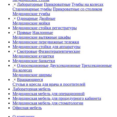
×
Лабораторные
Прикроватные
Тумбы на колесах
Стационарные тумбы
Прикроватные со столиком
Медицинские тумбы
×
Одинарные
Двойные
Медицинские мойки
Медицинские стойки регистратуры
×
Прямые
Наклонные
Медицинские вытяжные шкафы
Медицинские передвижные тележки
Медицинские стойки для аппаратуры
×
Смотровые
Физиотерапевтические
Медицинские кушетки
Медицинские банкетки
×
Односекционные
Двухсекционные
Трехсекционные
На колесах
Медицинские ширмы
×
Вращающиеся
Стулья и кресла для врача и посетителей
Лабораторная мебель
Медицинская мебель для операционной
Медицинская мебель для процедурного кабинета
Медицинская мебель для стоматологии
Офисная мебель
О компании