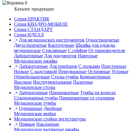
0
Каталог продукции
Серия ПРАКТИК
Серия КВАДРО-МОБИЛЕ
Серия СТАНДАРТ
Серия ИДЕАЛ
×
Для медицинских инструментов
Одностворчатые
Двухстворчатые
Картотечные
Шкафы для одежды
медицинские
Стеклянные
С сейфом
От производителя
Лабораторные
Для документов
Навесные
Медицинские шкафы
×
Лабораторные
Для приборов
С полками
Пристенные
Низкие
С надставкой
Передвижные
Островные
Угловые
Общебольничные
Столы-тумбы
Компьютерные
Высокие
Инструментальные
Палатные
Медицинские столы
×
Лабораторные
Прикроватные
Тумбы на колесах
Стационарные тумбы
Прикроватные со столиком
Медицинские тумбы
×
Одинарные
Двойные
Медицинские мойки
Медицинские стойки регистратуры
×
Прямые
Наклонные
Медицинские вытяжные шкафы