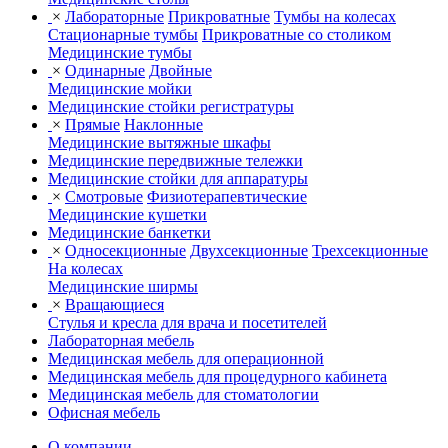
×
Лабораторные
Прикроватные
Тумбы на колесах
Стационарные тумбы
Прикроватные со столиком
Медицинские тумбы
×
Одинарные
Двойные
Медицинские мойки
Медицинские стойки регистратуры
×
Прямые
Наклонные
Медицинские вытяжные шкафы
Медицинские передвижные тележки
Медицинские стойки для аппаратуры
×
Смотровые
Физиотерапевтические
Медицинские кушетки
Медицинские банкетки
×
Односекционные
Двухсекционные
Трехсекционные
На колесах
Медицинские ширмы
×
Вращающиеся
Стулья и кресла для врача и посетителей
Лабораторная мебель
Медицинская мебель для операционной
Медицинская мебель для процедурного кабинета
Медицинская мебель для стоматологии
Офисная мебель
О компании