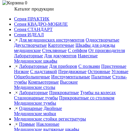
0
Каталог продукции
Серия ПРАКТИК
Серия КВАДРО-МОБИЛЕ
Серия СТАНДАРТ
Серия ИДЕАЛ
×
Для медицинских инструментов
Одностворчатые
Двухстворчатые
Картотечные
Шкафы для одежды
медицинские
Стеклянные
С сейфом
От производителя
Лабораторные
Для документов
Навесные
Медицинские шкафы
×
Лабораторные
Для приборов
С полками
Пристенные
Низкие
С надставкой
Передвижные
Островные
Угловые
Общебольничные
Инструментальные
Палатные
Столы-
тумбы
Компьютерные
Высокие
Медицинские столы
×
Лабораторные
Прикроватные
Тумбы на колесах
Стационарные тумбы
Прикроватные со столиком
Медицинские тумбы
×
Одинарные
Двойные
Медицинские мойки
Медицинские стойки регистратуры
×
Прямые
Наклонные
Медицинские вытяжные шкафы