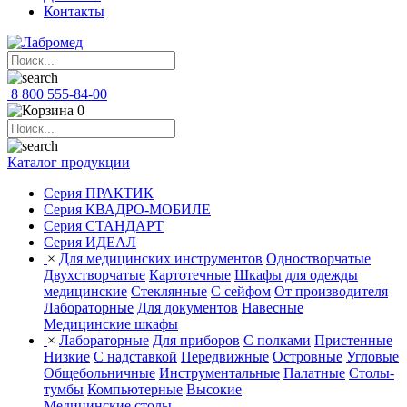
Контакты
8 800 555-84-00
0
Каталог продукции
Серия ПРАКТИК
Серия КВАДРО-МОБИЛЕ
Серия СТАНДАРТ
Серия ИДЕАЛ
×
Для медицинских инструментов
Одностворчатые
Двухстворчатые
Картотечные
Шкафы для одежды
медицинские
Стеклянные
С сейфом
От производителя
Лабораторные
Для документов
Навесные
Медицинские шкафы
×
Лабораторные
Для приборов
С полками
Пристенные
Низкие
С надставкой
Передвижные
Островные
Угловые
Общебольничные
Инструментальные
Палатные
Столы-
тумбы
Компьютерные
Высокие
Медицинские столы