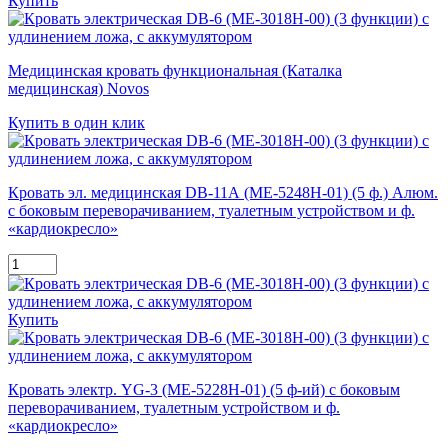
Купить
Медицинская кровать функциональная (Каталка
медицинская) Novos
Купить в один клик
Кровать эл. медицинская DB-11А (МЕ-5248Н-01) (5 ф.) Алюм.
с боковым переворачиванием, туалетным устройством и ф.
«кардиокресло»
Купить
Кровать электр. YG-3 (МЕ-5228Н-01) (5 ф-ий) с боковым
переворачиванием, туалетным устройством и ф.
«кардиокресло»